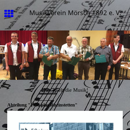
Musikverein Mörsch 1892 e. V.
Hier spielt die Musik!
Abteilung "🎶50 plus Rheinstetten"