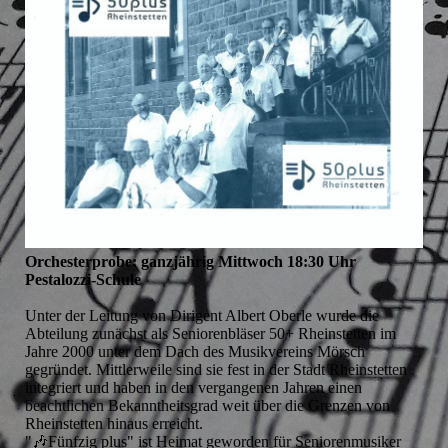
Orchesterprobe: ganzjährig Mittwoch 18:30 Uhr
Pestalozzi-Schule
Unter der Leitung von Dirigent Albert Oberle wurde die
Abteilung zunächst als Seniorenbläser 50+ Rheinstetten im
Jahre 2000 unter dem Dach des Musikvereins Mörsch
gegründet. Mittlerweile sind sie fest in der Stadt Rheinstetten
integriert und haben in den vergangenen Jahren einen
beachtlichen Bekanntheitsgrad weit über die Grenzen von
Rheinstetten hinaus erreicht.
"🎶Fünfzig plus" ist Heimat geworden für Seniorenmusiker