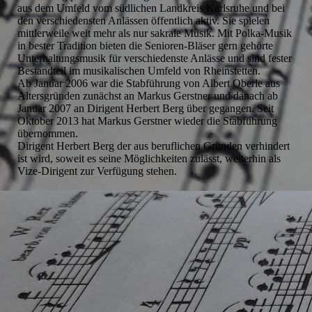
aus dem Umfeld vom südlichen Landkreis Karlsruhe und bei
den verschiedensten Anlässen öffentlich aktiv. Sie spielen
mittlerweile weit mehr als nur sakrale Musik. Mit Polka-Musik
in bester Tradition bieten die Senioren-Bläser gern gehörte
Unterhaltungsmusik für verschiedenste Anlässe und sind fester
Bestandteil im musikalischen Umfeld von Rheinstetten.
Ab Januar 2006 war die Stabführung von Albert Oberle aus
Altersgründen zunächst an Markus Gerstner und danach ab
Januar 2007 an Dirigent Herbert Berg über gegangen. Seit
Oktober 2013 hat Markus Gerstner wieder die Stabführung
übernommen.
Dirigent Herbert Berg der aus beruflichen Gründen verhindert
ist wird, soweit es seine Möglichkeiten zulässt, weiterhin als
Vize-Dirigent zur Verfügung stehen.